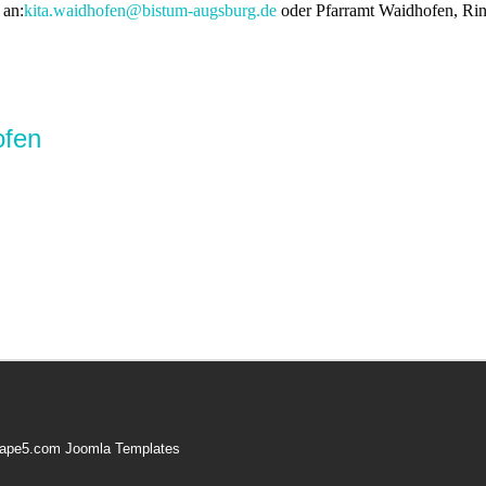
 an:
kita.waidhofen@bistum-augsburg.de
oder Pfarramt Waidhofen, Rin
ofen
Shape5.com
Joomla Templates