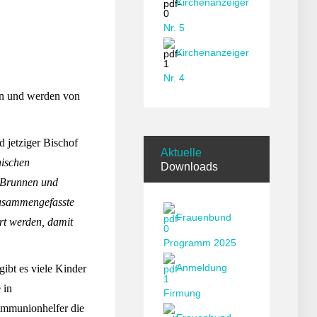
Kirchenanzeiger
Nr. 5
Kirchenanzeiger
Nr. 4
en und werden von
d jetziger Bischof
Aktuelle
hischen
Downloads
 Brunnen und
zusammengefasste
Frauenbund
hrt werden, damit
Programm 2025
Anmeldung
gibt es viele Kinder
 in
Firmung
ommunionhelfer die