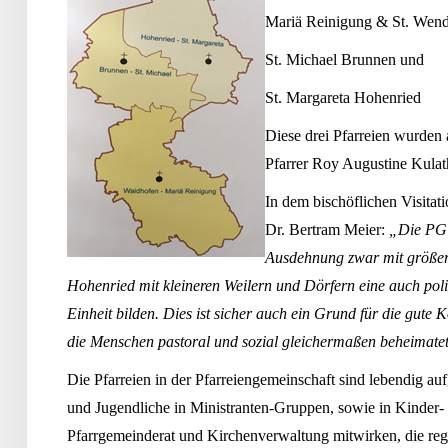
Mariä Reinigung & St. Wend
St. Michael
Brunnen und
St. Margareta
Hohenried
Diese drei Pfarreien wurde
Pfarrer Roy Augustine
Kulath
In dem bischöflichen Visitat
Dr. Bertram Meier:
„Die PG W
Ausdehnung zwar mit größer
Hohenried mit kleineren Weilern und Dörfern eine auch p
Einheit bilden. Dies ist sicher auch ein Grund für die gut
die Menschen pastoral und sozial gleichermaßen beheimatet
Die Pfarreien in der Pfarreiengemeinschaft sind lebendig au
und Jugendliche in Ministranten-Gruppen, sowie in Kinder- 
Pfarrgemeinderat und Kirchenverwaltung mitwirken, die reg