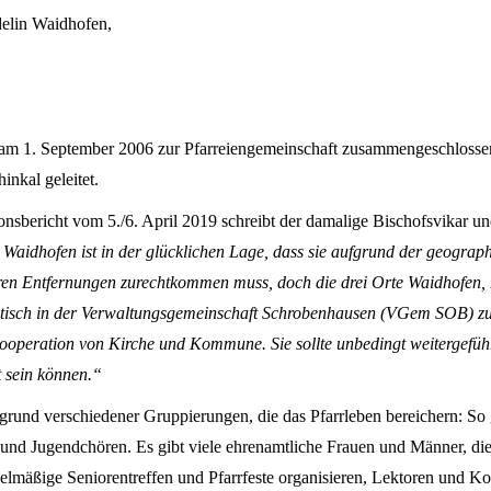
elin Waidhofen
,
n am 1. September 2006 zur Pfarreiengemeinschaft zusammengeschloss
inkal geleitet.
ionsbericht vom 5./6. April 2019 schreibt der
damalige
Bischofsvikar un
aidhofen ist in der glücklichen Lage, dass sie aufgrund der geograp
en Entfernungen zurechtkommen muss, doch die drei Orte Waidhofen,
olitisch in der Verwaltungsgemeinschaft Schrobenhausen (VGem SOB) 
e Kooperation von Kirche und Kommune. Sie sollte unbedingt weitergefü
 sein können.“
fgrund verschiedener Gruppierungen, die das Pfarrleben bereichern: So 
und Jugendchören. Es gibt viele ehrenamtliche Frauen und Männer, die
elmäßige Seniorentreffen und Pfarrfeste organisieren, Lektoren und K